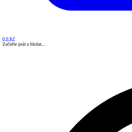
0
0 Kč
Začněte psát a hledat...