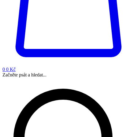
0
0 Kč
Začněte psát a hledat...