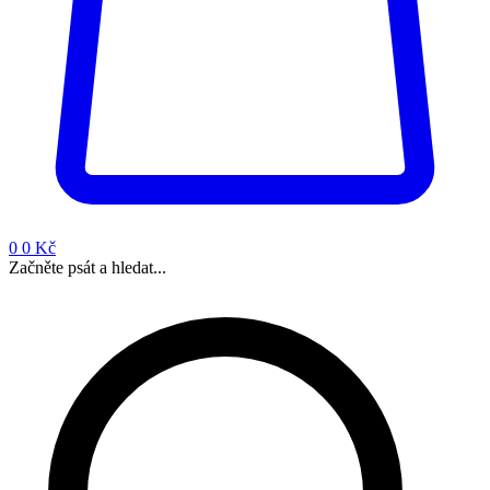
0
0 Kč
Začněte psát a hledat...