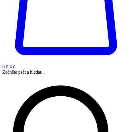
0
0 Kč
Začněte psát a hledat...