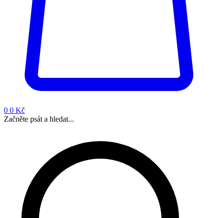
0
0 Kč
Začněte psát a hledat...