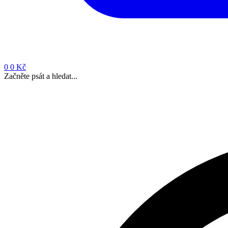
0
0 Kč
Začněte psát a hledat...