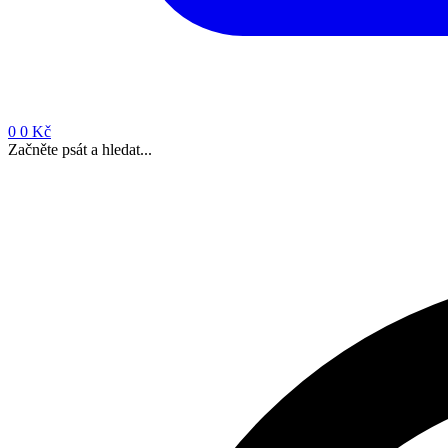
0
0 Kč
Začněte psát a hledat...