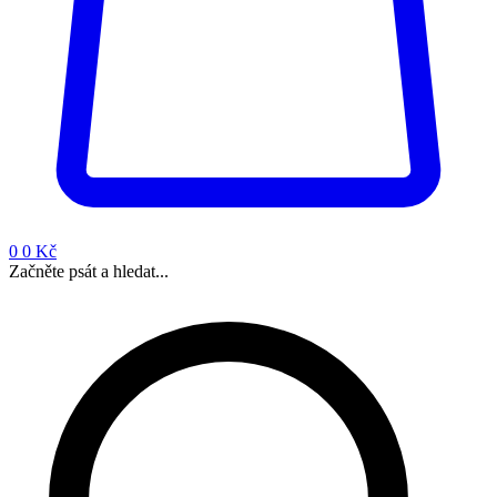
0
0 Kč
Začněte psát a hledat...