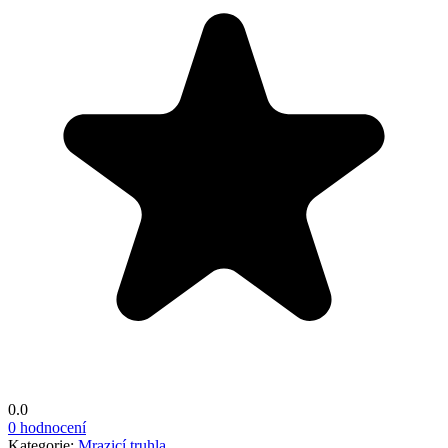
0.0
0 hodnocení
Kategorie:
Mrazicí truhla