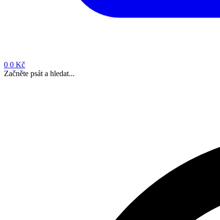
0
0 Kč
Začněte psát a hledat...