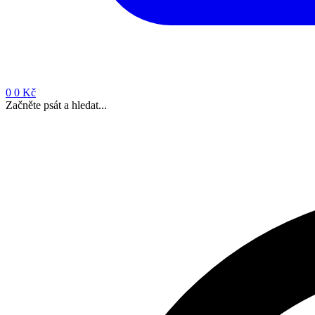
0
0 Kč
Začněte psát a hledat...