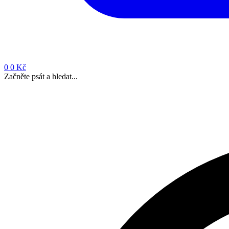
0
0 Kč
Začněte psát a hledat...