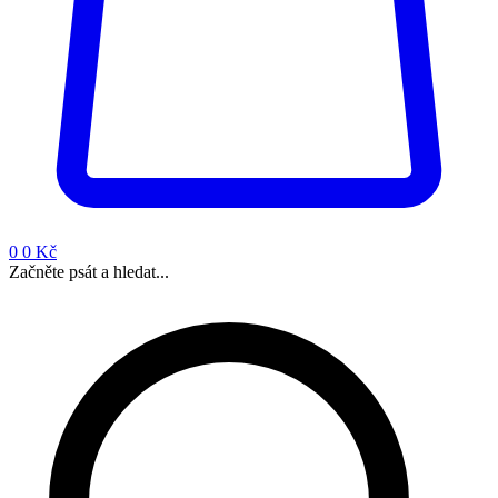
0
0 Kč
Začněte psát a hledat...