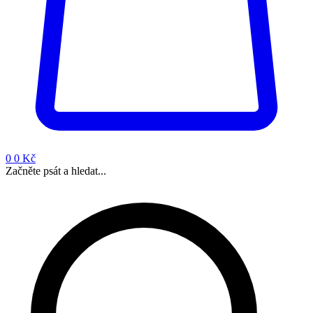
0
0 Kč
Začněte psát a hledat...