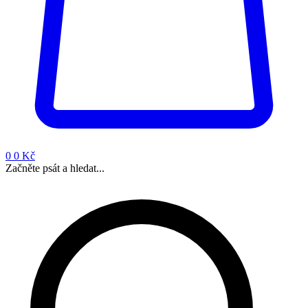
0
0 Kč
Začněte psát a hledat...