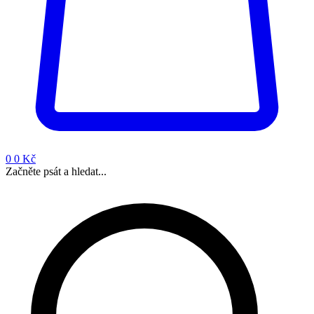
0
0 Kč
Začněte psát a hledat...