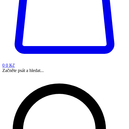
0
0 Kč
Začněte psát a hledat...