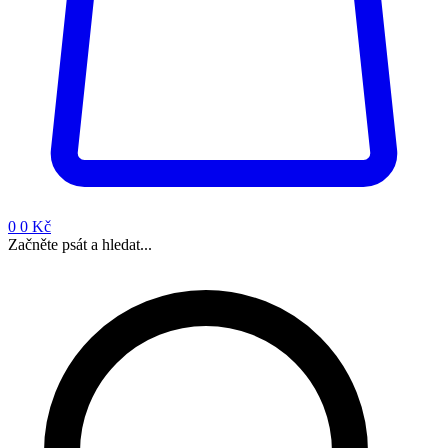
0
0 Kč
Začněte psát a hledat...