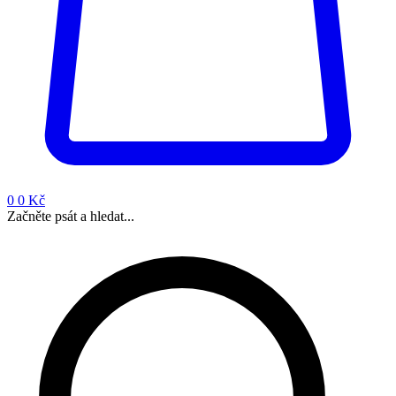
0
0 Kč
Začněte psát a hledat...