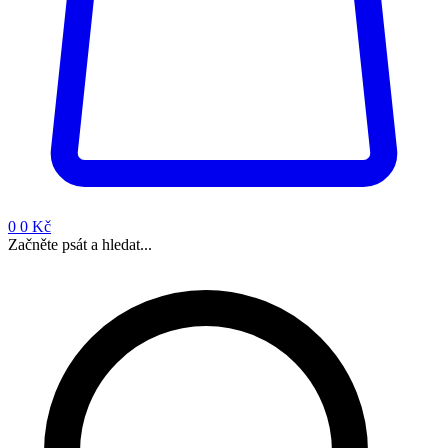
0
0 Kč
Začněte psát a hledat...