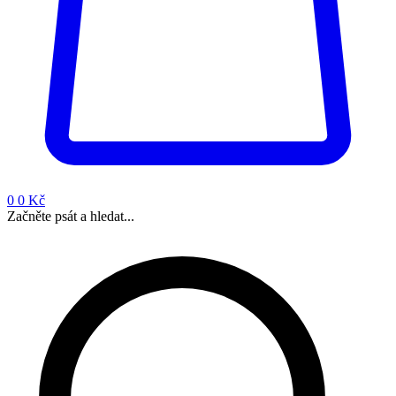
0
0 Kč
Začněte psát a hledat...