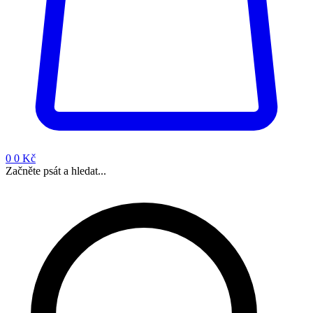
0
0 Kč
Začněte psát a hledat...