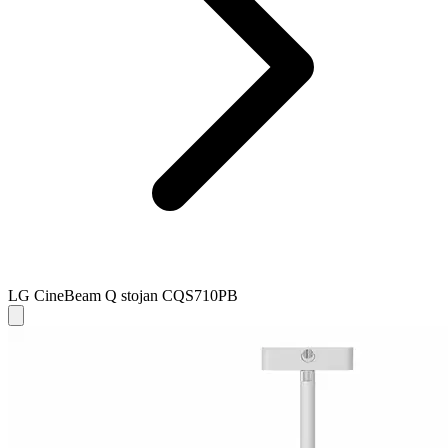
LG CineBeam Q stojan CQS710PB