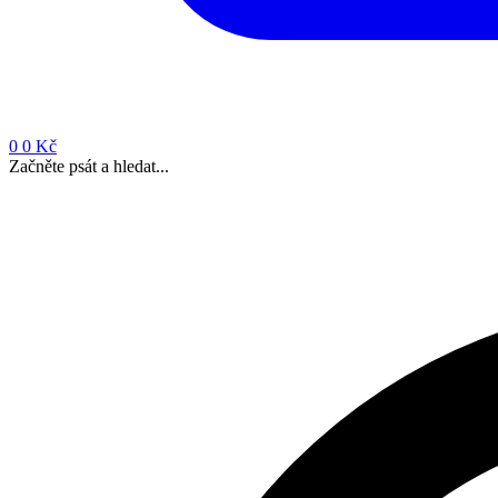
0
0 Kč
Začněte psát a hledat...