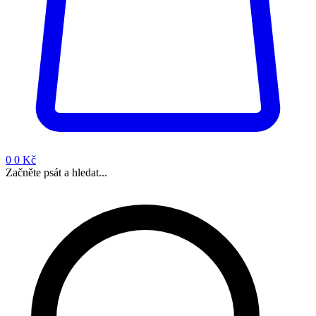
0
0 Kč
Začněte psát a hledat...