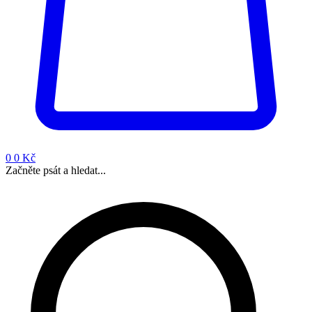
0
0 Kč
Začněte psát a hledat...