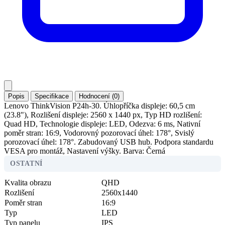
Popis
Specifikace
Hodnocení (0)
Lenovo ThinkVision P24h-30. Úhlopříčka displeje: 60,5 cm
(23.8"), Rozlišení displeje: 2560 x 1440 px, Typ HD rozlišení:
Quad HD, Technologie displeje: LED, Odezva: 6 ms, Nativní
poměr stran: 16:9, Vodorovný pozorovací úhel: 178°, Svislý
porozovací úhel: 178°. Zabudovaný USB hub. Podpora standardu
VESA pro montáž, Nastavení výšky. Barva: Černá
OSTATNÍ
Kvalita obrazu
QHD
Rozlišení
2560x1440
Poměr stran
16:9
Typ
LED
Typ panelu
IPS