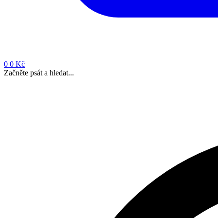
0
0 Kč
Začněte psát a hledat...