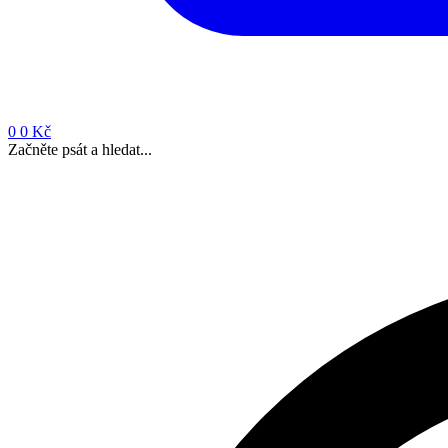
0
0 Kč
Začněte psát a hledat...