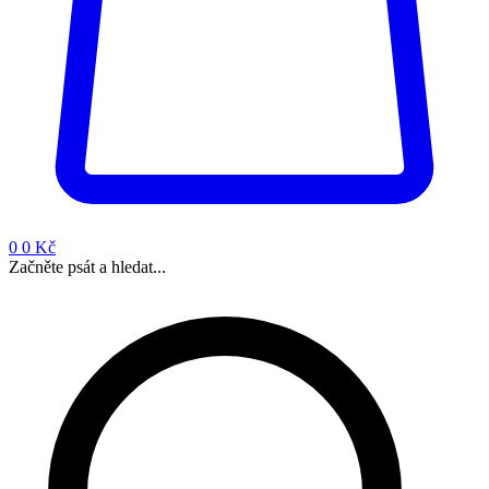
0
0 Kč
Začněte psát a hledat...