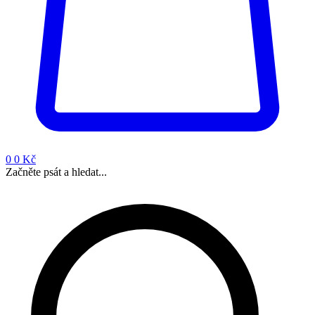
0
0 Kč
Začněte psát a hledat...