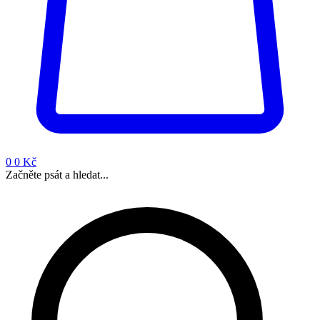
0
0 Kč
Začněte psát a hledat...