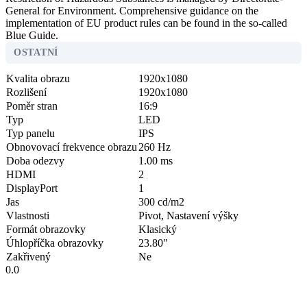
General for Environment. Comprehensive guidance on the
implementation of EU product rules can be found in the so-called
Blue Guide.
OSTATNÍ
Kvalita obrazu
1920x1080
Rozlišení
1920x1080
Poměr stran
16:9
Typ
LED
Typ panelu
IPS
Obnovovací frekvence obrazu
260 Hz
Doba odezvy
1.00 ms
HDMI
2
DisplayPort
1
Jas
300 cd/m2
Vlastnosti
Pivot, Nastavení výšky
Formát obrazovky
Klasický
Úhlopříčka obrazovky
23.80"
Zakřivený
Ne
0.0