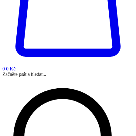
0
0 Kč
Začněte psát a hledat...