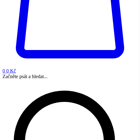
0
0 Kč
Začněte psát a hledat...