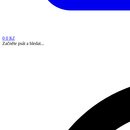
0
0 Kč
Začněte psát a hledat...