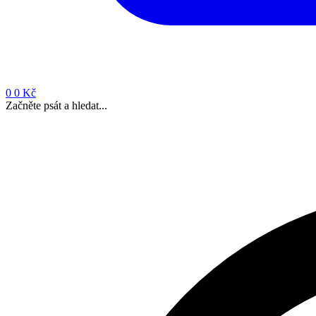
0
0 Kč
Začněte psát a hledat...