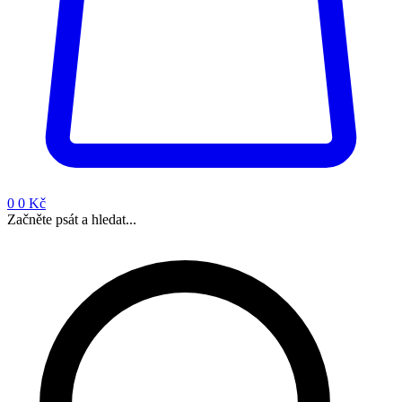
0
0 Kč
Začněte psát a hledat...