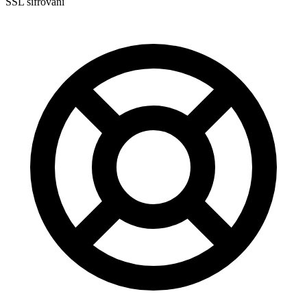
SSL šifrování