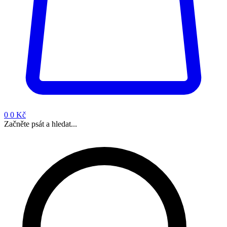
0
0 Kč
Začněte psát a hledat...