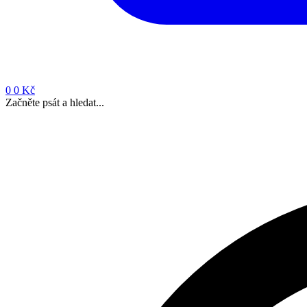
0
0 Kč
Začněte psát a hledat...