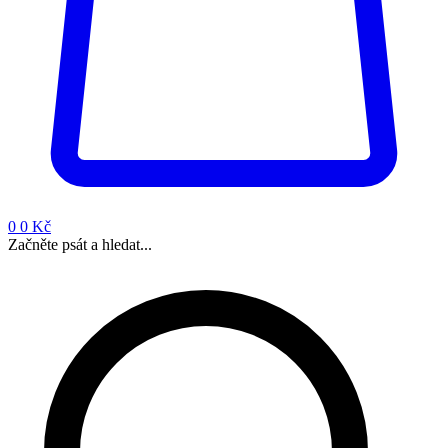
0
0 Kč
Začněte psát a hledat...