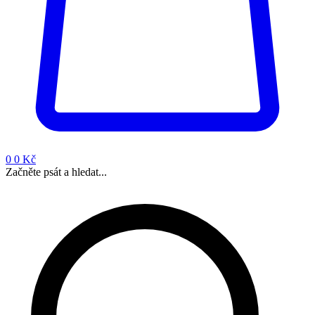
0
0 Kč
Začněte psát a hledat...