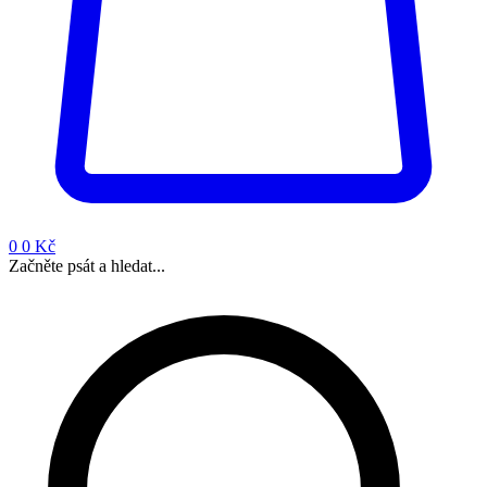
0
0 Kč
Začněte psát a hledat...