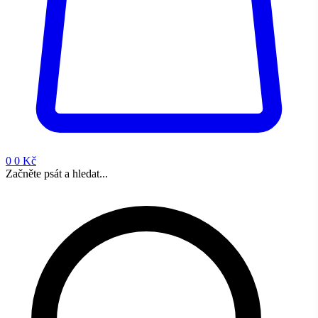
0
0 Kč
Začněte psát a hledat...