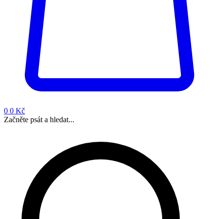
0
0 Kč
Začněte psát a hledat...