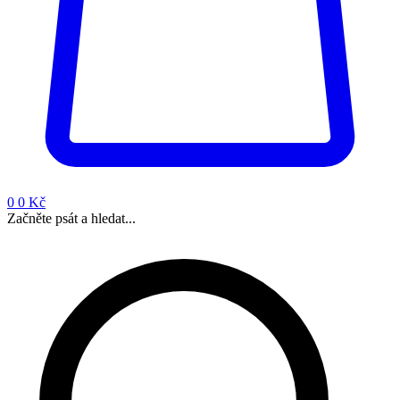
0
0 Kč
Začněte psát a hledat...