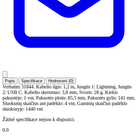
Popis
Specifikace
Hodnocení (0)
Verbatim 31844. Kabelio ilgis: 1,2 m, Jungtis 1: Lightning, Jungtis
2: USB C. Kabelio skersmuo: 3,8 mm, Svoris: 28 g. Kiekis
pakuotėje: 1 vnt, Pakuotės plotis: 85,5 mm, Pakuotės gylis: 141 mm.
Sluoksnių skaičius ant padėklo: 4 vnt, Gaminių skaičius padėklo
sluoksnyje: 1440 vnt
Žádné specifikace nejsou k dispozici.
0.0