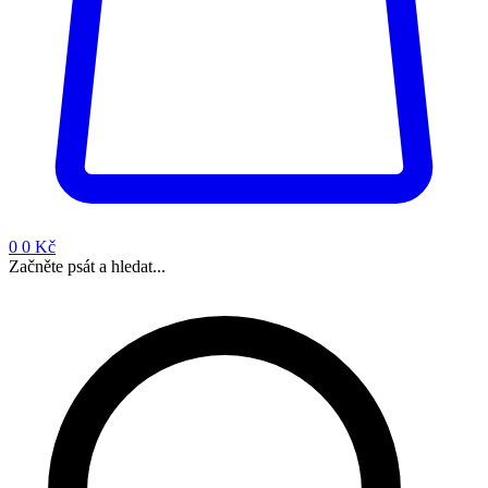
0
0 Kč
Začněte psát a hledat...