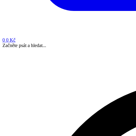
0
0 Kč
Začněte psát a hledat...