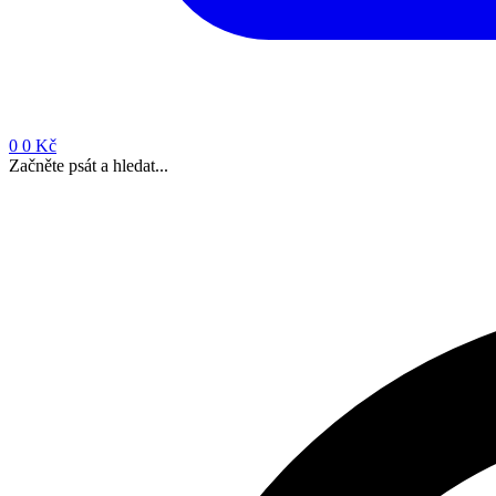
0
0 Kč
Začněte psát a hledat...