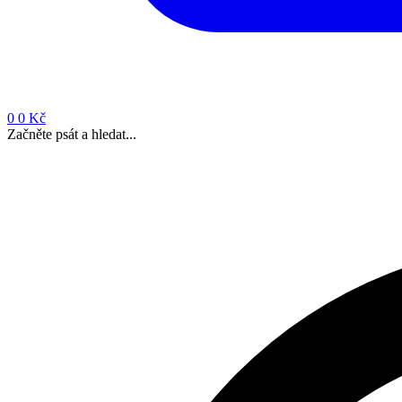
0
0 Kč
Začněte psát a hledat...