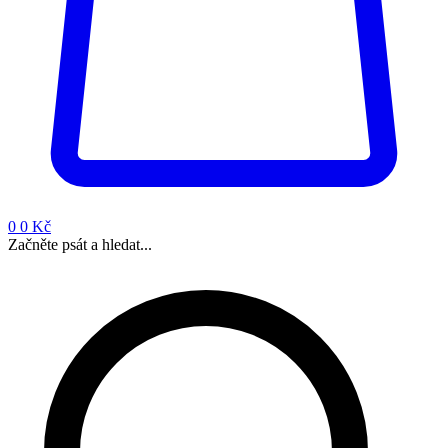
0
0 Kč
Začněte psát a hledat...