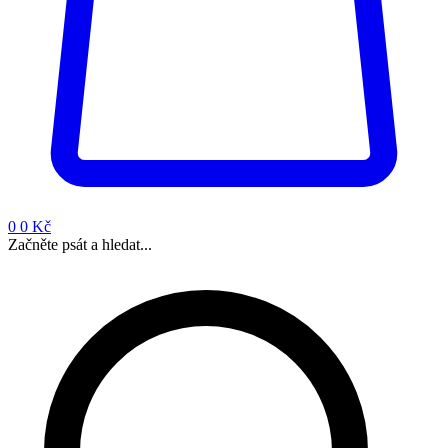
0
0 Kč
Začněte psát a hledat...