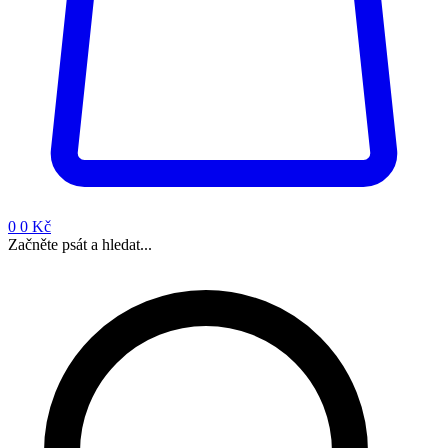
0
0 Kč
Začněte psát a hledat...